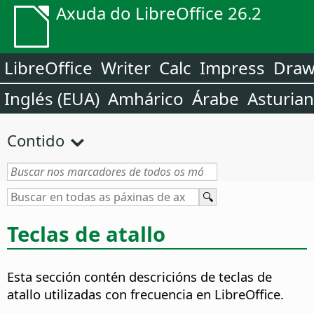
Axuda do LibreOffice 26.2
LibreOffice
Writer
Calc
Impress
Dra
Inglés (EUA)
Amhárico
Árabe
Asturia
Contido
Teclas de atallo
Esta sección contén descricións de teclas de
atallo utilizadas con frecuencia en LibreOffice.