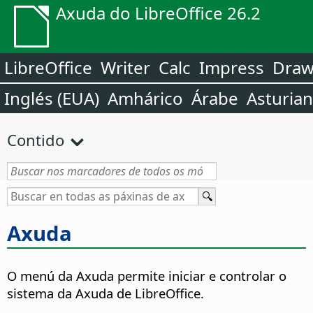
Axuda do LibreOffice 26.2
LibreOffice
Writer
Calc
Impress
Dra
Inglés (EUA)
Amhárico
Árabe
Asturia
Contido
Axuda
O menú da Axuda permite iniciar e controlar o
sistema da Axuda de LibreOffice.