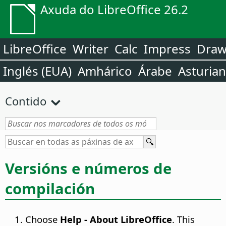
Axuda do LibreOffice 26.2
LibreOffice
Writer
Calc
Impress
Dra
Inglés (EUA)
Amhárico
Árabe
Asturia
Contido
Versións e números de
compilación
Choose
Help - About LibreOffice
. This