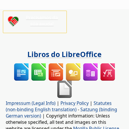
Precisamos da
súa axuda!
Libros do LibreOffice
Impressum (Legal Info)
|
Privacy Policy
|
Statutes
(non-binding English translation)
-
Satzung (binding
German version)
| Copyright information: Unless
otherwise specified, all text and images on this
website are licensed under the
Mozilla Public License