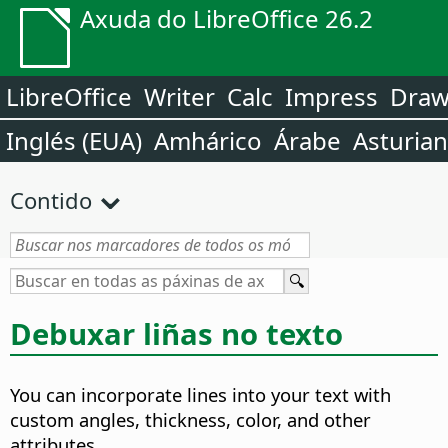
Axuda do LibreOffice 26.2
LibreOffice
Writer
Calc
Impress
Dra
Inglés (EUA)
Amhárico
Árabe
Asturia
Contido
Debuxar liñas no texto
You can incorporate lines into your text with
custom angles, thickness, color, and other
attributes.