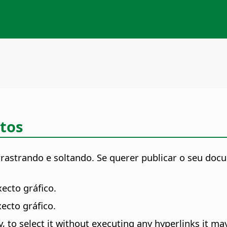
tos
strando e soltando. Se querer publicar o seu docum
ecto gráfico.
ecto gráfico.
, to select it without executing any hyperlinks it may