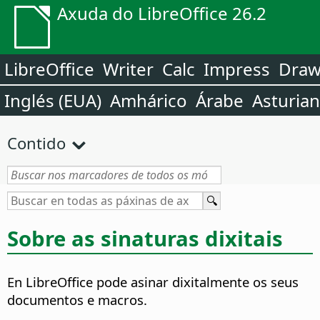
Axuda do LibreOffice 26.2
LibreOffice
Writer
Calc
Impress
Dra
Inglés (EUA)
Amhárico
Árabe
Asturia
Contido
Sobre as sinaturas dixitais
En LibreOffice pode asinar dixitalmente os seus
documentos e macros.