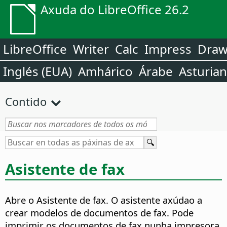
Axuda do LibreOffice 26.2
LibreOffice
Writer
Calc
Impress
Dra
Inglés (EUA)
Amhárico
Árabe
Asturia
Contido
Asistente de fax
Abre o Asistente de fax.
O asistente axúdao a
crear modelos de documentos de fax. Pode
imprimir os documentos de fax nunha impresora