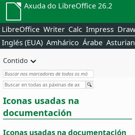
Axuda do LibreOffice 26.2
LibreOffice
Writer
Calc
Impress
Dra
Inglés (EUA)
Amhárico
Árabe
Asturia
Contido
Iconas usadas na
documentación
Iconas usadas na documentación