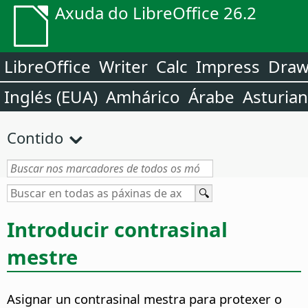
Axuda do LibreOffice 26.2
LibreOffice
Writer
Calc
Impress
Dra
Inglés (EUA)
Amhárico
Árabe
Asturia
Contido
Introducir contrasinal
mestre
Asignar un contrasinal mestra para protexer o