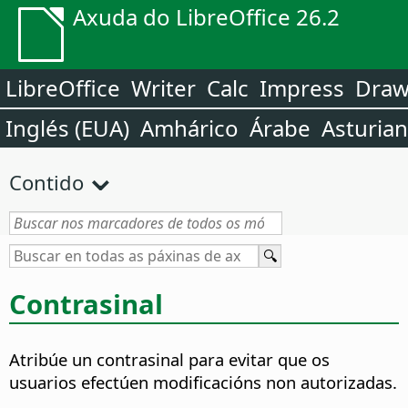
Axuda do LibreOffice 26.2
LibreOffice
Writer
Calc
Impress
Dra
Inglés (EUA)
Amhárico
Árabe
Asturia
Contido
Contrasinal
Atribúe un contrasinal para evitar que os
usuarios efectúen modificacións non autorizadas.