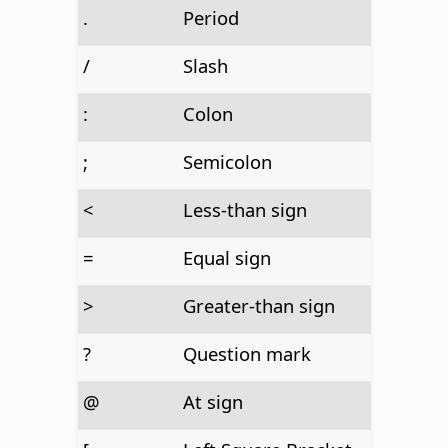
.
Period
/
Slash
:
Colon
;
Semicolon
<
Less-than sign
=
Equal sign
>
Greater-than sign
?
Question mark
@
At sign