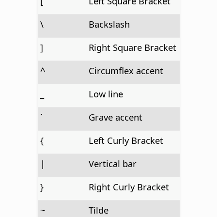
[
Left Square Bracket
\
Backslash
]
Right Square Bracket
^
Circumflex accent
_
Low line
`
Grave accent
{
Left Curly Bracket
|
Vertical bar
}
Right Curly Bracket
~
Tilde