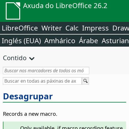
Axuda do LibreOffice 26.2
LibreOffice
Writer
Calc
Impress
Dra
Inglés (EUA)
Amhárico
Árabe
Asturia
Contido
Desagrupar
Records a new macro.
Only available, if macro recording feature