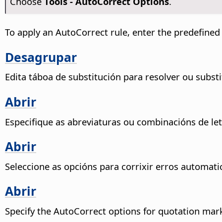
Choose
Tools -
AutoCorrect Options
.
To apply an AutoCorrect rule, enter the predefine
Desagrupar
Edita táboa de substitución para resolver ou subs
Abrir
Especifique as abreviaturas ou combinacións de le
Abrir
Seleccione as opcións para corrixir erros automa
Abrir
Specify the AutoCorrect options for quotation marks