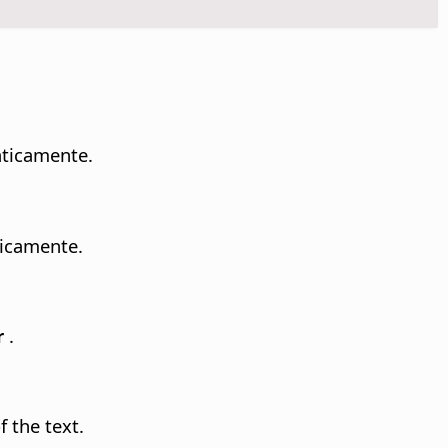
aticamente.
ticamente.
r
.
 the text.