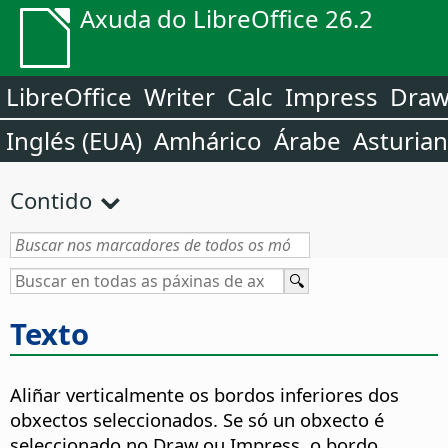
Axuda do LibreOffice 26.2
LibreOffice
Writer
Calc
Impress
Dra
Inglés (EUA)
Amhárico
Árabe
Asturia
Contido
Texto
Aliñar verticalmente os bordos inferiores dos
obxectos seleccionados. Se só un obxecto é
seleccionado no Draw ou Impress, o bordo