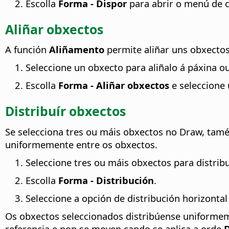
Escolla
Forma - Dispor
para abrir o menú de c
Aliñar obxectos
A función
Aliñamento
permite aliñar uns obxectos
Seleccione un obxecto para aliñalo á páxina ou
Escolla
Forma - Aliñar obxectos
e seleccione
Distribuír obxectos
Se selecciona tres ou máis obxectos no Draw, ta
uniformemente entre os obxectos.
Seleccione tres ou máis obxectos para distribu
Escolla
Forma - Distribución
.
Seleccione a opción de distribución horizontal
Os obxectos seleccionados distribúense uniformem
referencia e non se moven cando se aplica a orde
D