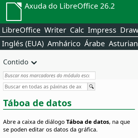
Axuda do LibreOffice 26.2
LibreOffice
Writer
Calc
Impress
Dra
Inglés (EUA)
Amhárico
Árabe
Asturia
Contido
Táboa de datos
Abre a caixa de diálogo
Táboa de datos
, na que
se poden editar os datos da gráfica.