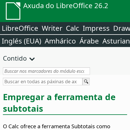
Axuda do LibreOffice 26.2
LibreOffice
Writer
Calc
Impress
Dra
Inglés (EUA)
Amhárico
Árabe
Asturia
Contido
Empregar a ferramenta de
subtotais
O Calc ofrece a ferramenta Subtotais como