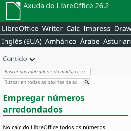
Axuda do LibreOffice 26.2
LibreOffice
Writer
Calc
Impress
Dra
Inglés (EUA)
Amhárico
Árabe
Asturia
Contido
Empregar números
arredondados
No calc do LibreOffice todos os números