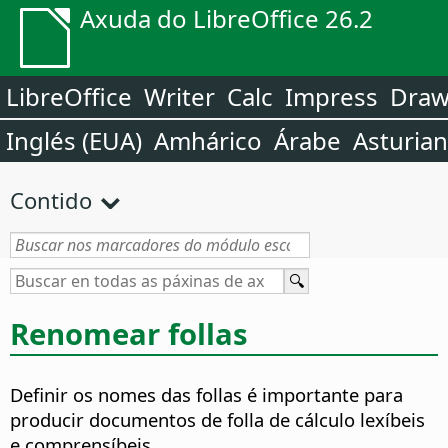
Axuda do LibreOffice 26.2
LibreOffice
Writer
Calc
Impress
Dra
Inglés (EUA)
Amhárico
Árabe
Asturia
Contido
Renomear follas
Definir os nomes das follas é importante para
producir documentos de folla de cálculo lexíbeis
e comprensíbeis.