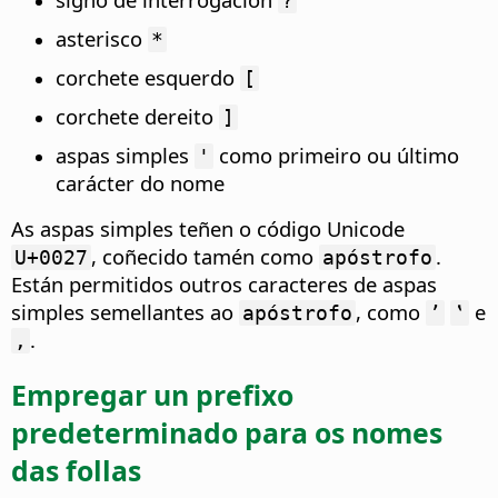
?
asterisco
*
corchete esquerdo
[
corchete dereito
]
aspas simples
como primeiro ou último
'
carácter do nome
As aspas simples teñen o código Unicode
, coñecido tamén como
.
U+0027
apóstrofo
Están permitidos outros caracteres de aspas
simples semellantes ao
, como
e
apóstrofo
ʼ
‛
.
‚
Empregar un prefixo
predeterminado para os nomes
das follas