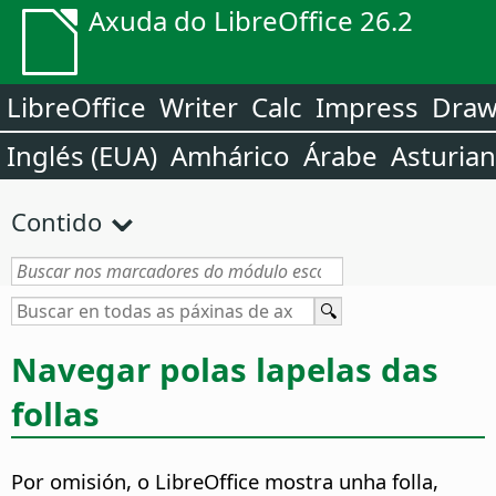
Axuda do LibreOffice 26.2
LibreOffice
Writer
Calc
Impress
Dra
Inglés (EUA)
Amhárico
Árabe
Asturia
Contido
Navegar polas lapelas das
follas
Por omisión, o LibreOffice mostra unha folla,