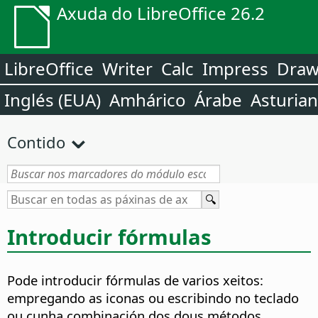
Axuda do LibreOffice 26.2
LibreOffice
Writer
Calc
Impress
Dra
Inglés (EUA)
Amhárico
Árabe
Asturia
Contido
Introducir fórmulas
Pode introducir fórmulas de varios xeitos:
empregando as iconas ou escribindo no teclado
ou cunha combinación dos dous métodos.