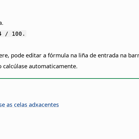
a.
4 / 100.
ere, pode editar a fórmula na liña de entrada na bar
o calcúlase automaticamente.
e as celas adxacentes