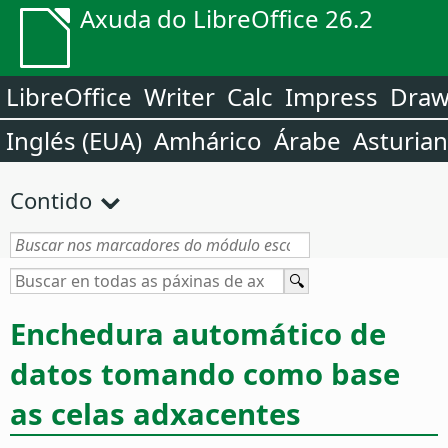
Axuda do LibreOffice 26.2
LibreOffice
Writer
Calc
Impress
Dra
Inglés (EUA)
Amhárico
Árabe
Asturia
Contido
Enchedura automático de
datos tomando como base
as celas adxacentes