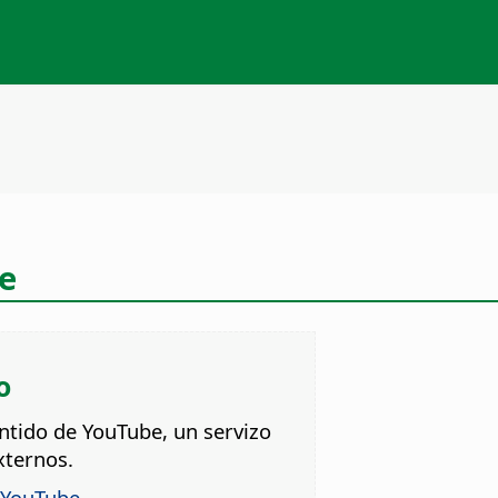
e
o
ontido de YouTube, un servizo
xternos.
o YouTube