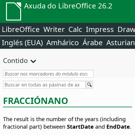
Axuda do LibreOffice 26.2
LibreOffice
Writer
Calc
Impress
Dra
Inglés (EUA)
Amhárico
Árabe
Asturia
Contido
FRACCIÓNANO
The result is the number of the years (including
fractional part) between
StartDate
and
EndDate
.