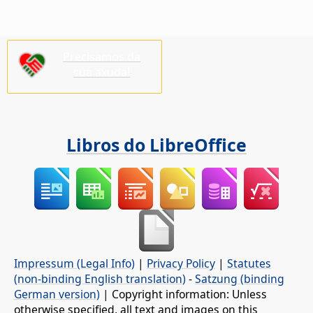
Precisamos da
súa axuda!
Libros do LibreOffice
Impressum (Legal Info)
|
Privacy Policy
|
Statutes
(non-binding English translation)
-
Satzung (binding
German version)
| Copyright information: Unless
otherwise specified, all text and images on this