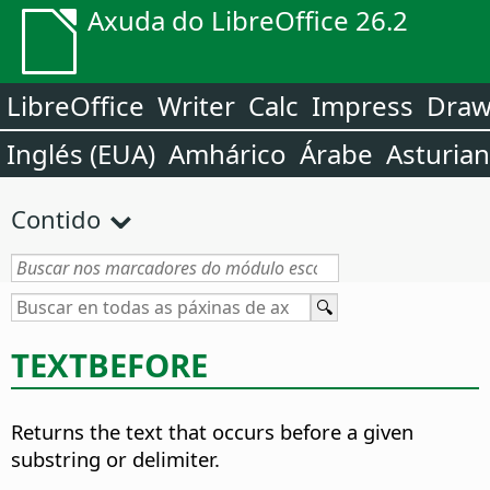
Axuda do LibreOffice 26.2
LibreOffice
Writer
Calc
Impress
Dra
Inglés (EUA)
Amhárico
Árabe
Asturia
Contido
TEXTBEFORE
Returns the text that occurs before a given
substring or delimiter.