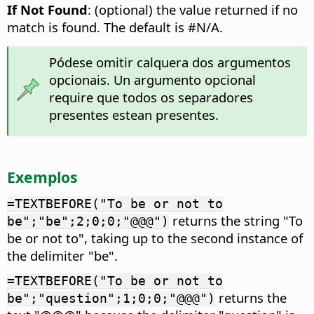
If Not Found
: (optional) the value returned if no
match is found. The default is #N/A.
Pódese omitir calquera dos argumentos
opcionais. Un argumento opcional
require que todos os separadores
presentes estean presentes.
Exemplos
=TEXTBEFORE("To be or not to
returns the string "To
be";"be";2;0;0;"@@@")
be or not to", taking up to the second instance of
the delimiter "be".
=TEXTBEFORE("To be or not to
returns the
be";"question";1;0;0;"@@@")