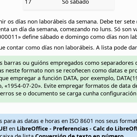
17
Só sábado
 os días non laborábeis da semana. Debe ter sete (7
senta un día da semana, comezando no luns. Só son v
000011» define sábado e domingo como días non lab
ue contar como días non laborábeis. A lista pode dar
 as barras ou guións empregados como separadores 
idas neste formato non se recoñecen como datas e pr
que empregar a función DATA, por exemplo, DATA(195
, «1954-07-20». Evite empregar formatos de data d
erros se o documento se carga cunha configuración l
 para as datas e horas en ISO 8601 nos seus forma
UE!
en
LibreOffice - Preferencias
- Calc do LibreOf
caixa de lista
Conversión de texto en número
.