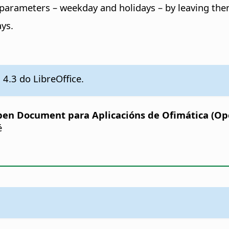
 parameters – weekday and holidays – by leaving the
ys.
 4.3 do LibreOffice.
en Document para Aplicacións de Ofimática (Ope
é