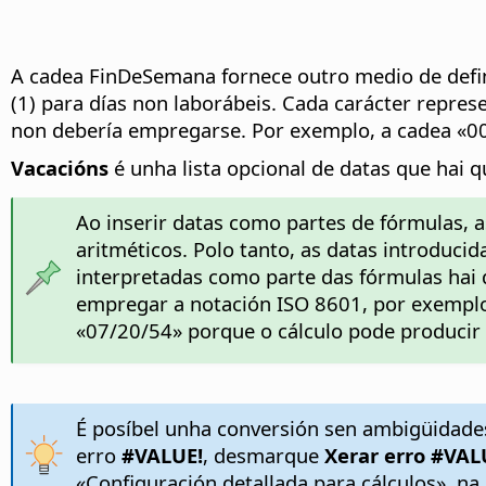
A cadea FinDeSemana fornece outro medio de definir
(1) para días non laborábeis. Cada carácter repre
non debería empregarse. Por exemplo, a cadea «0
Vacacións
é unha lista opcional de datas que hai q
Ao inserir datas como partes de fórmulas,
aritméticos. Polo tanto, as datas introduc
interpretadas como parte das fórmulas hai 
empregar a notación ISO 8601, por exemplo
«07/20/54» porque o cálculo pode producir 
É posíbel unha conversión sen ambigüidades
erro
#VALUE!
, desmarque
Xerar erro #VAL
«Configuración detallada para cálculos», na 