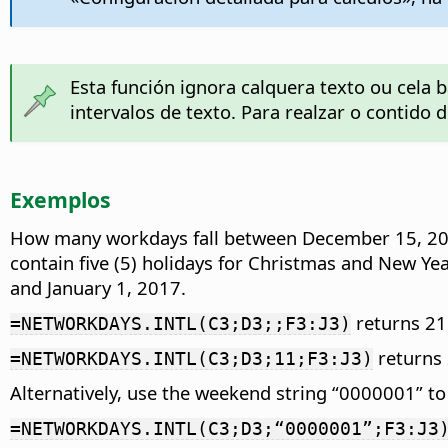
Esta función ignora calquera texto ou cela 
intervalos de texto. Para realzar o contido
Exemplos
How many workdays fall between December 15, 2016 
contain five (5) holidays for Christmas and New 
and January 1, 2017.
returns 21
=NETWORKDAYS.INTL(C3;D3;;F3:J3)
returns 
=NETWORKDAYS.INTL(C3;D3;11;F3:J3)
Alternatively, use the weekend string “0000001” t
=NETWORKDAYS.INTL(C3;D3;“0000001”;F3:J3