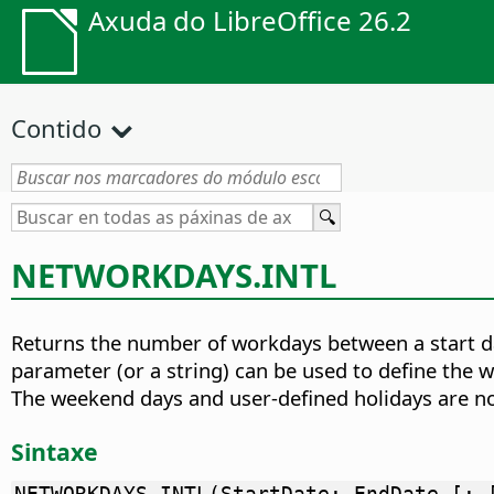
Axuda do LibreOffice 26.2
Contido
NETWORKDAYS.INTL
Returns the number of workdays between a start da
parameter (or a string) can be used to define the w
The weekend days and user-defined holidays are n
Sintaxe
NETWORKDAYS.INTL(StartDate; EndDate [; 