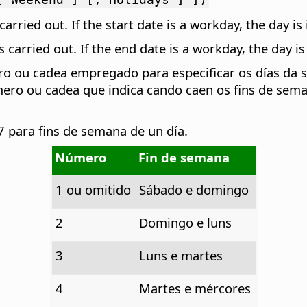
arried out. If the start date is a workday, the day is 
s carried out. If the end date is a workday, the day is
o ou cadea empregado para especificar os días da 
ro ou cadea que indica cando caen os fins de seman
7 para fins de semana de un día.
Número
Fin de semana
1 ou omitido
Sábado e domingo
2
Domingo e luns
3
Luns e martes
4
Martes e mércores