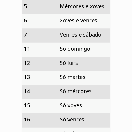
5
Mércores e xoves
6
Xoves e venres
7
Venres e sábado
11
Só domingo
12
Só luns
13
Só martes
14
Só mércores
15
Só xoves
16
Só venres