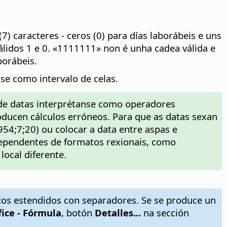
) caracteres - ceros (0) para días laborábeis e uns
álidos 1 e 0. «1111111» non é unha cadea válida e
orábeis.
se como intervalo de celas.
de datas interprétanse como operadores
oducen cálculos erróneos. Para que as datas sexan
4;7;20) ou colocar a data entre aspas e
ependentes de formatos rexionais, como
ocal diferente.
tos estendidos con separadores. Se se produce un
fice - Fórmula
, botón
Detalles...
na sección