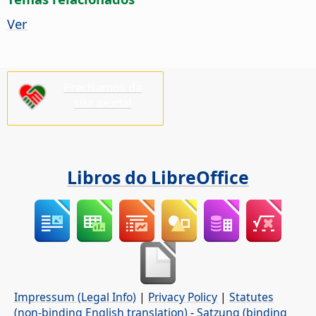
Ver
Precisamos da
súa axuda!
Libros do LibreOffice
Impressum (Legal Info)
|
Privacy Policy
|
Statutes
(non-binding English translation)
-
Satzung (binding