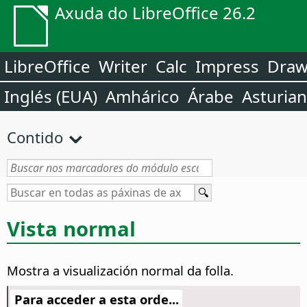
Axuda do LibreOffice 26.2
LibreOffice
Writer
Calc
Impress
Dra
Inglés (EUA)
Amhárico
Árabe
Asturia
Contido
Vista normal
Mostra a visualización normal da folla.
Para acceder a esta orde...