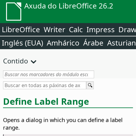
Axuda do LibreOffice 26.2
LibreOffice
Writer
Calc
Impress
Dra
Inglés (EUA)
Amhárico
Árabe
Asturia
Contido
Define Label Range
Opens a dialog in which you can define a label
range.