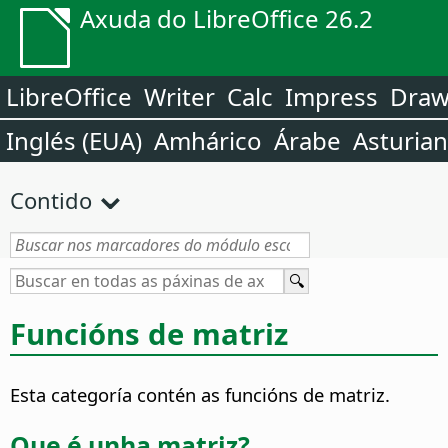
Axuda do LibreOffice 26.2
LibreOffice
Writer
Calc
Impress
Dra
Inglés (EUA)
Amhárico
Árabe
Asturia
Contido
Funcións de matriz
Esta categoría contén as funcións de matriz.
Que é unha matriz?