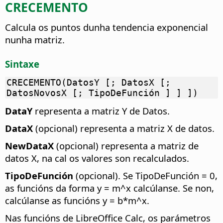
CRECEMENTO
Calcula os puntos dunha tendencia exponencial
nunha matriz.
Sintaxe
CRECEMENTO(DatosY [; DatosX [;
DatosNovosX [; TipoDeFunción ] ] ])
DataY
representa a matriz Y de Datos.
DataX
(opcional) representa a matriz X de datos.
NewDataX
(opcional) representa a matriz de
datos X, na cal os valores son recalculados.
TipoDeFunción
(opcional). Se TipoDeFunción = 0,
as funcións da forma y = m^x calcúlanse. Se non,
calcúlanse as funcións y = b*m^x.
Nas funcións de LibreOffice Calc, os parámetros