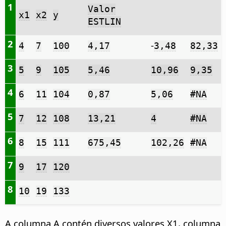
1
Valor
x1
x2
y
ESTLIN
2
-
4
7
100
4,17
3,48
82,33
3
5
9
105
5,46
10,96
9,35
4
6
11
104
0,87
5,06
#NA
5
7
12
108
13,21
4
#NA
6
8
15
111
675,45
102,26
#NA
7
9
17
120
8
10
19
133
A columna A contén diversos valores X1, columna