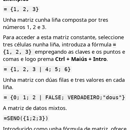
= {1, 2, 3}
Unha matriz cunha liña composta por tres
números 1, 2 e 3.
Para acceder a esta matriz constante, seleccione
tres células nunha liña, introduza a fórmula
=
empregando as claves e os puntos e
{1, 2, 3}
comas e logo prema
Ctrl
+ Maiús + Intro
.
= {1, 2, 3 | 4; 5; 6}
Unha matriz con dúas filas e tres valores en cada
liña.
= {0; 1; 2 | FALSE; VERDADEIRO;"dous"}
A matriz de datos mixtos.
=SENO({1;2;3})
Introducido como unha fórmula de matriz, ofrece