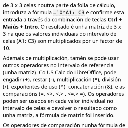
de 3 x 3 celas noutra parte da folla de cálculo,
introduza a fórmula
e confirme esta
=10*A1: C3
entrada a través da combinación de teclas
Ctrl
+
Maiús + Intro
. O resultado é unha matriz de 3 x
3 na que os valores individuais do intervalo de
celas (A1: C3) son multiplicados por un factor de
10.
Ademais de multiplicación, tamén se pode usar
outros operadores no intervalo de referencia
(unha matriz). Co US Calc do LibreOffice, pode
engadir (+), restar (-), multiplicación (*), división
(/), expoñentes de uso (^), concatenación (&), e as
comparacións (=, <>, <,> , <=,> =). Os operadores
poden ser usados en cada valor individual no
intervalo de celas e devolver o resultado como
unha matriz, a fórmula de matriz foi inserido.
Os operadores de comparación nunha fórmula de