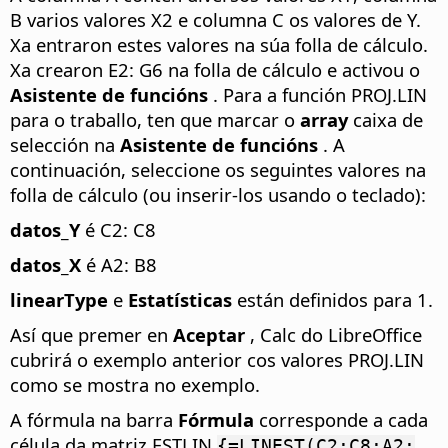
B varios valores X2 e columna C os valores de Y.
Xa entraron estes valores na súa folla de cálculo.
Xa crearon E2: G6 na folla de cálculo e activou o
Asistente de funcións
. Para a función PROJ.LIN
para o traballo, ten que marcar o
array
caixa de
selección na
Asistente de funcións
. A
continuación, seleccione os seguintes valores na
folla de cálculo (ou inserir-los usando o teclado):
datos_Y
é C2: C8
datos_X
é A2: B8
linearType
e
Estatísticas
están definidos para 1.
Así que premer en
Aceptar
, Calc do LibreOffice
cubrirá o exemplo anterior cos valores PROJ.LIN
como se mostra no exemplo.
A fórmula na barra
Fórmula
corresponde a cada
célula da matriz ESTLIN
{=LINEST(C2:C8;A2: