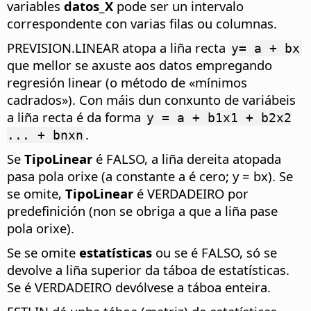
variables
datos_X
pode ser un intervalo
correspondente con varias filas ou columnas.
PREVISION.LINEAR atopa a liña recta
y= a + bx
que mellor se axuste aos datos empregando
regresión linear (o método de «mínimos
cadrados»). Con máis dun conxunto de variábeis
a liña recta é da forma
y = a + b1x1 + b2x2
.
... + bnxn
Se
TipoLinear
é FALSO, a liña dereita atopada
pasa pola orixe (a constante a é cero; y = bx). Se
se omite,
TipoLinear
é VERDADEIRO por
predefinición (non se obriga a que a liña pase
pola orixe).
Se se omite
estatísticas
ou se é FALSO, só se
devolve a liña superior da táboa de estatísticas.
Se é VERDADEIRO devólvese a táboa enteira.