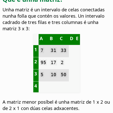
Unha matriz é un intervalo de celas conectadas
nunha folla que contén os valores. Un intervalo
cadrado de tres filas e tres columnas é unha
matriz 3 x 3:
A
B
C
D
E
1
7
31
33
2
95
17
2
3
5
10
50
4
A matriz menor posíbel é unha matriz de 1 x 2 ou
de 2 x 1 con dúas celas adxacentes.