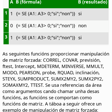
A
B (fórmula)
B (resultado)
1
1
{= SE (A1: A3> 0;"si";"non")}
si
2
0
{= SE (A1: A3> 0;"si";"non")}
non
3
1
{= SE (A1: A3> 0;"si";"non")}
si
As seguintes funcións proporcionar manipulación
de matriz forzada: CORREL, COVAR, previsión,
ftest, Intercept, MDETERM, MINVERSE, MMULT,
MODO, PEARSON, probe, RQUAD, inclinación,
STEYX, SUMPRODUCT, SUMX2MY2, SUMX2PY2,
SOMAXMY2, TTEST. Se usa referencias da área
como argumentos cando chamar unha desas
funcións, as funcións se comportan como
funcións de matriz. A táboa a seguir ofrece un
exemplo de manipulación de matriz forzada: