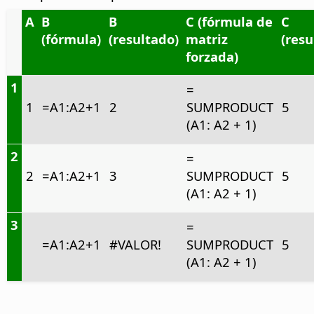
A
B
B
C (fórmula de
C
(fórmula)
(resultado)
matriz
(resu
forzada)
1
=
1
=A1:A2+1
2
SUMPRODUCT
5
(A1: A2 + 1)
2
=
2
=A1:A2+1
3
SUMPRODUCT
5
(A1: A2 + 1)
3
=
=A1:A2+1
#VALOR!
SUMPRODUCT
5
(A1: A2 + 1)