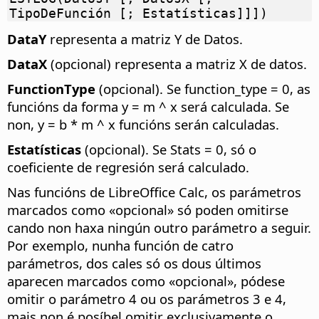
TipoDeFunción [; Estatísticas]]])
DataY
representa a matriz Y de Datos.
DataX
(opcional) representa a matriz X de datos.
FunctionType
(opcional). Se function_type = 0, as
funcións da forma y = m ^ x será calculada. Se
non, y = b * m ^ x funcións serán calculadas.
Estatísticas
(opcional). Se Stats = 0, só o
coeficiente de regresión será calculado.
Nas funcións de LibreOffice Calc, os parámetros
marcados como «opcional» só poden omitirse
cando non haxa ningún outro parámetro a seguir.
Por exemplo, nunha función de catro
parámetros, dos cales só os dous últimos
aparecen marcados como «opcional», pódese
omitir o parámetro 4 ou os parámetros 3 e 4,
mais non é posíbel omitir exclusivamente o