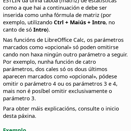
ESTLIN dá unha táboa (matriz) de estatísticas
como a que hai a continuación e debe ser
inserida como unha fórmula de matriz (por
exemplo, utilizando
Ctrl
+ Maiús + Intro
, no
canto de só
Intro
).
Nas funcións de LibreOffice Calc, os parámetros
marcados como «opcional» só poden omitirse
cando non haxa ningún outro parámetro a seguir.
Por exemplo, nunha función de catro
parámetros, dos cales só os dous últimos
aparecen marcados como «opcional», pódese
omitir o parámetro 4 ou os parámetros 3 e 4,
mais non é posíbel omitir exclusivamente o
parámetro 3.
Para obter máis explicacións, consulte o inicio
desta páxina.
Exemplo