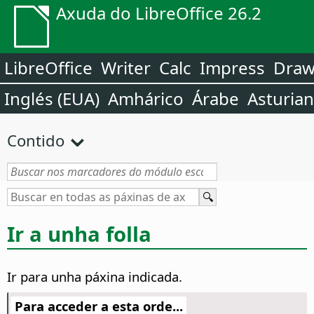
Axuda do LibreOffice 26.2
LibreOffice
Writer
Calc
Impress
Dra
Inglés (EUA)
Amhárico
Árabe
Asturia
Contido
Ir a unha folla
Ir para unha páxina indicada.
Para acceder a esta orde...