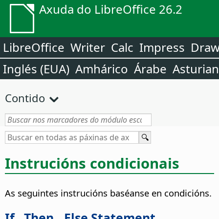
Axuda do LibreOffice 26.2
LibreOffice
Writer
Calc
Impress
Dra
Inglés (EUA)
Amhárico
Árabe
Asturia
Contido
Instrucións condicionais
As seguintes instrucións baséanse en condicións.
If...Then...Else Statement