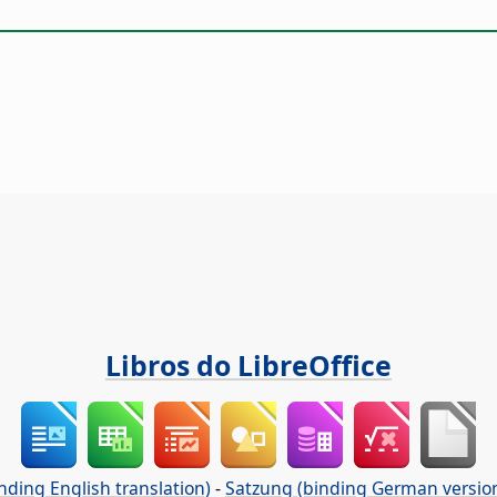
Libros do LibreOffice
nding English translation)
-
Satzung (binding German versio