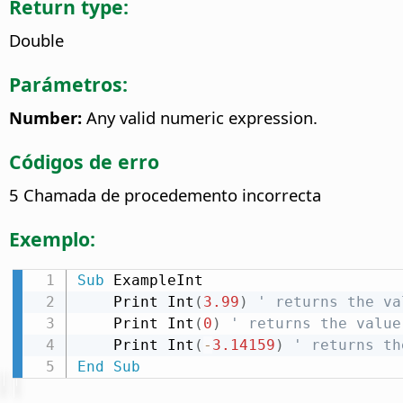
Return type:
Double
Parámetros:
Number:
Any valid numeric expression.
Códigos de erro
5 Chamada de procedemento incorrecta
Exemplo:
Sub
 ExampleInt

    Print Int
(
3.99
)
' returns the va
    Print Int
(
0
)
' returns the value
    Print Int
(
-
3.14159
)
' returns th
End
Sub