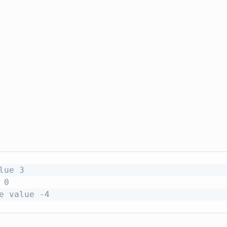
lue 3
 0
e value -4