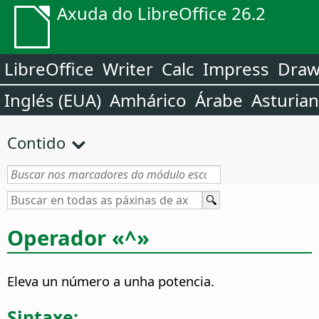
Axuda do LibreOffice 26.2
LibreOffice
Writer
Calc
Impress
Dra
Inglés (EUA)
Amhárico
Árabe
Asturia
Contido
Operador «^»
Eleva un número a unha potencia.
Sintaxe: