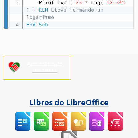
    Print Exp 
(
23
*
 Log
(
12.345
)
)
REM
 Eleva formando un 
logaritmo
End
Sub
Precisamos da
súa axuda!
Libros do LibreOffice