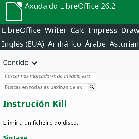
Axuda do LibreOffice 26.2
LibreOffice
Writer
Calc
Impress
Dra
Inglés (EUA)
Amhárico
Árabe
Asturia
Contido
Instrución Kill
Elimina un ficheiro do disco.
Sintaxe: