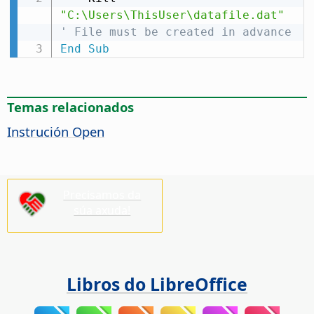
"C:\Users\ThisUser\datafile.dat"
' File must be created in advance
End
Sub
Temas relacionados
Instrución Open
Precisamos da
súa axuda!
Libros do LibreOffice