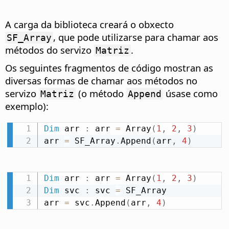
A carga da biblioteca creará o obxecto
, que pode utilizarse para chamar aos
SF_Array
métodos do servizo
.
Matriz
Os seguintes fragmentos de código mostran as
diversas formas de chamar aos métodos no
servizo
(o método
úsase como
Matriz
Append
exemplo):
Dim
 arr 
:
 arr 
=
 Array
(
1
,
2
,
3
)
arr 
=
 SF_Array
.
Append
(
arr
,
4
)
Dim
 arr 
:
 arr 
=
 Array
(
1
,
2
,
3
)
Dim
 svc 
:
 svc 
=
 SF_Array

arr 
=
 svc
.
Append
(
arr
,
4
)