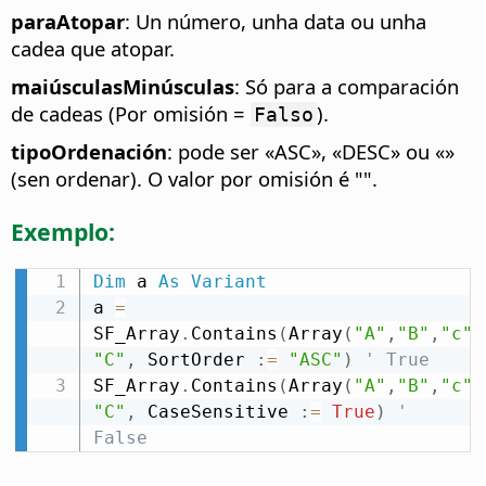
paraAtopar
: Un número, unha data ou unha
cadea que atopar.
maiúsculasMinúsculas
: Só para a comparación
de cadeas (Por omisión =
).
Falso
tipoOrdenación
: pode ser «ASC», «DESC» ou «»
(sen ordenar). O valor por omisión é "".
Exemplo:
Dim
 a 
As
Variant
a 
=
SF_Array
.
Contains
(
Array
(
"A"
,
"B"
,
"c"
,
"C"
,
 SortOrder 
:
=
"ASC"
)
' True
SF_Array
.
Contains
(
Array
(
"A"
,
"B"
,
"c"
,
"C"
,
 CaseSensitive 
:
=
True
)
' 
False