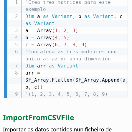
'Crea tres matrices para este 
exemplo
Dim
 a 
as
Variant
,
 b 
as
Variant
,
 c 
as
Variant
a 
=
 Array
(
1
,
2
,
3
)
b 
=
 Array
(
4
,
5
)
c 
=
 Array
(
6
,
7
,
8
,
9
)
'Concatena as tres matrices nun 
único arraz de unha dimensión
Dim
 arr 
as
Variant
arr 
=
SF_Array
.
Flatten
(
SF_Array
.
Append
(
a
,
b
,
 c
)
)
'(1, 2, 3, 4, 5, 6, 7, 8, 9)
ImportFromCSVFile
Importar os datos contidos nun ficheiro de