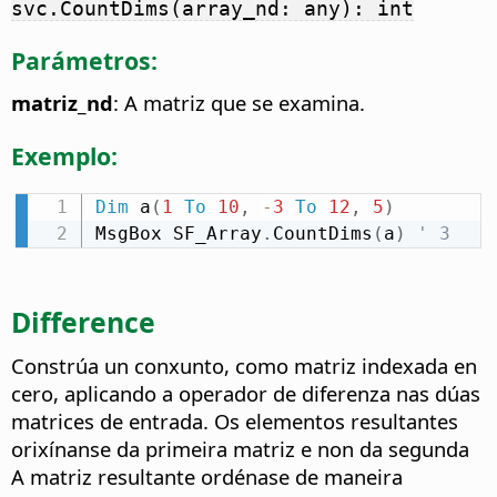
svc.CountDims(array_nd: any): int
Parámetros:
matriz_nd
: A matriz que se examina.
Exemplo:
Dim
 a
(
1
To
10
,
-
3
To
12
,
5
)
MsgBox SF_Array
.
CountDims
(
a
)
' 3
Difference
Constrúa un conxunto, como matriz indexada en
cero, aplicando a operador de diferenza nas dúas
matrices de entrada. Os elementos resultantes
orixínanse da primeira matriz e non da segunda
A matriz resultante ordénase de maneira