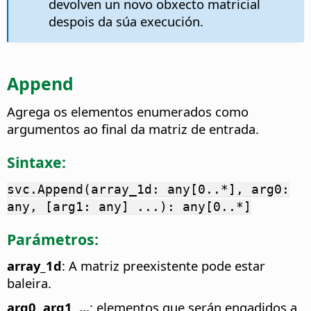
devolven un novo obxecto matricial
despois da súa execución.
Append
Agrega os elementos enumerados como
argumentos ao final da matriz de entrada.
Sintaxe:
svc.Append(array_1d: any[0..*], arg0:
any, [arg1: any] ...): any[0..*]
Parámetros:
array_1d
: A matriz preexistente pode estar
baleira.
arg0, arg1, ...
: elementos que serán engadidos a