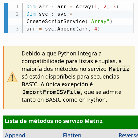
Dim
 arr 
:
 arr 
=
 Array
(
1
,
2
,
3
)
Dim
 svc 
:
 svc 
=
CreateScriptService
(
"Array"
)
arr 
=
 svc
.
Append
(
arr
,
4
)
Debido a que Python integra a
compatibilidade para listas e tuplas, a
maioría dos métodos no servizo
Matriz
só están dispoñíbeis para secuencias
BASIC. A única excepción é
, que se admite
ImportFromCSVFile
tanto en BASIC como en Python.
Lista de métodos no servizo Matriz
Append
Flatten
Revers