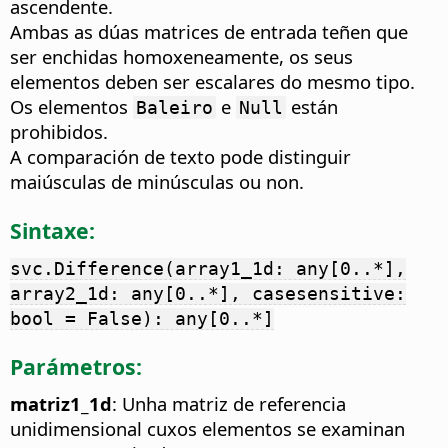
ascendente.
Ambas as dúas matrices de entrada teñen que
ser enchidas homoxeneamente, os seus
elementos deben ser escalares do mesmo tipo.
Os elementos
e
están
Baleiro
Null
prohibidos.
A comparación de texto pode distinguir
maiúsculas de minúsculas ou non.
Sintaxe:
svc.Difference(array1_1d: any[0..*],
array2_1d: any[0..*], casesensitive:
bool = False): any[0..*]
Parámetros:
matriz1_1d
: Unha matriz de referencia
unidimensional cuxos elementos se examinan