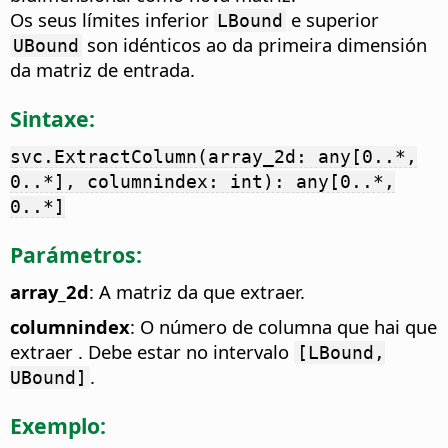
Os seus límites inferior
e superior
LBound
son idénticos ao da primeira dimensión
UBound
da matriz de entrada.
Sintaxe:
svc.ExtractColumn(array_2d: any[0..*,
0..*], columnindex: int): any[0..*,
0..*]
Parámetros:
array_2d
: A matriz da que extraer.
columnindex
: O número de columna que hai que
extraer . Debe estar no intervalo
[LBound,
.
UBound]
Exemplo: