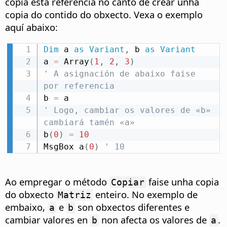
copia esta referencia no canto de crear unha
copia do contido do obxecto. Vexa o exemplo
aquí abaixo:
Dim
 a 
as
Variant
,
 b 
as
Variant
a 
=
 Array
(
1
,
2
,
3
)
' A asignación de abaixo faise 
por referencia
b 
=
' Logo, cambiar os valores de «b» 
cambiará tamén «a»
b
(
0
)
=
10
MsgBox a
(
0
)
' 10
Ao empregar o método
faise unha copia
Copiar
do obxecto
enteiro. No exemplo de
Matriz
embaixo,
e
son obxectos diferentes e
a
b
cambiar valores en
non afecta os valores de
.
b
a