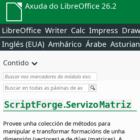
Axuda do LibreOffice 26.2
LibreOffice
Writer
Calc
Impress
Dra
Inglés (EUA)
Amhárico
Árabe
Asturia
Contido
.Servizo
ScriptForge
Matriz
Provee unha colección de métodos para
manipular e transformar formacións de unha
dimensión (vectores) e de dúas (matrices). A