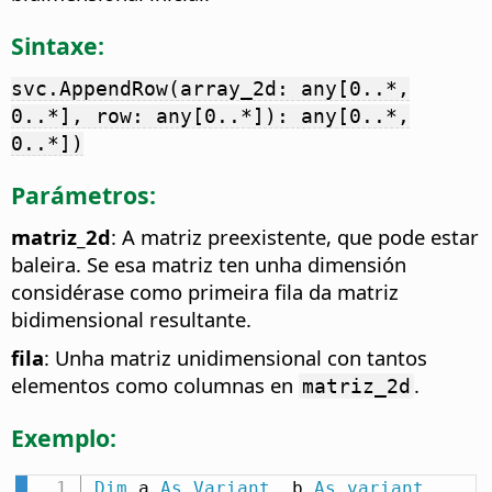
Sintaxe:
svc.AppendRow(array_2d: any[0..*,
0..*], row: any[0..*]): any[0..*,
0..*])
Parámetros:
matriz_2d
: A matriz preexistente, que pode estar
baleira. Se esa matriz ten unha dimensión
considérase como primeira fila da matriz
bidimensional resultante.
fila
: Unha matriz unidimensional con tantos
elementos como columnas en
.
matriz_2d
Exemplo:
Dim
 a 
As
Variant
,
 b 
As
variant