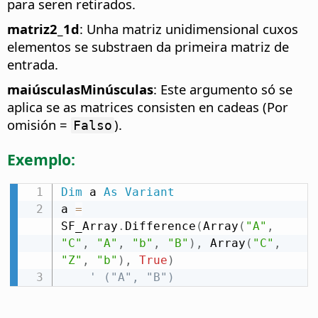
para seren retirados.
matriz2_1d
: Unha matriz unidimensional cuxos
elementos se substraen da primeira matriz de
entrada.
maiúsculasMinúsculas
: Este argumento só se
aplica se as matrices consisten en cadeas (Por
omisión =
).
Falso
Exemplo:
Dim
 a 
As
Variant
a 
=
SF_Array
.
Difference
(
Array
(
"A"
,
"C"
,
"A"
,
"b"
,
"B"
)
,
 Array
(
"C"
,
"Z"
,
"b"
)
,
True
)
' ("A", "B")