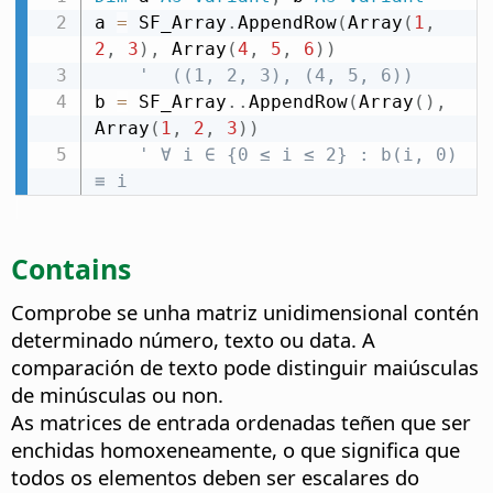
a 
=
 SF_Array
.
AppendRow
(
Array
(
1
,
2
,
3
)
,
 Array
(
4
,
5
,
6
)
)
'  ((1, 2, 3), (4, 5, 6))
b 
=
 SF_Array
.
.
AppendRow
(
Array
(
)
,
Array
(
1
,
2
,
3
)
)
' ∀ i ∈ {0 ≤ i ≤ 2} : b(i, 0) 
≡ i
Contains
Comprobe se unha matriz unidimensional contén
determinado número, texto ou data. A
comparación de texto pode distinguir maiúsculas
de minúsculas ou non.
As matrices de entrada ordenadas teñen que ser
enchidas homoxeneamente, o que significa que
todos os elementos deben ser escalares do