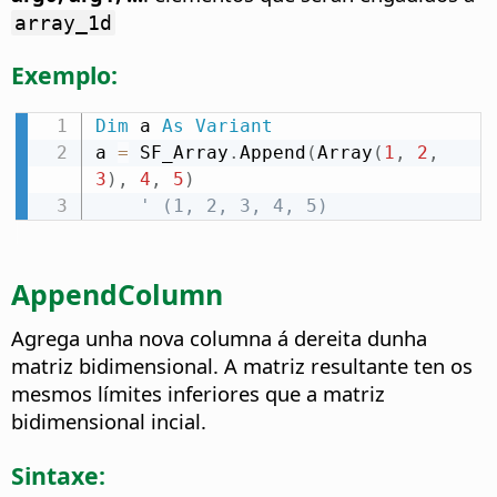
array_1d
Exemplo:
Dim
 a 
As
Variant
a 
=
 SF_Array
.
Append
(
Array
(
1
,
2
,
3
)
,
4
,
5
)
' (1, 2, 3, 4, 5)
AppendColumn
Agrega unha nova columna á dereita dunha
matriz bidimensional. A matriz resultante ten os
mesmos límites inferiores que a matriz
bidimensional incial.
Sintaxe: