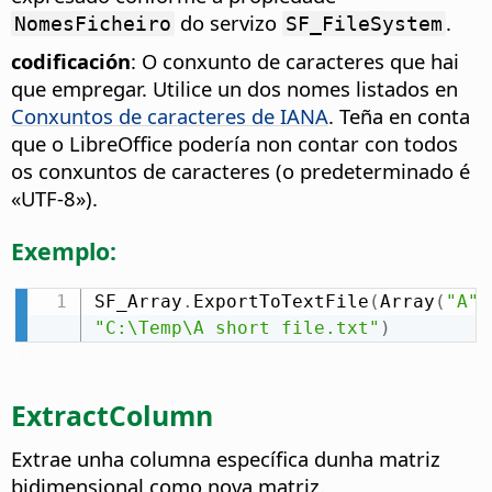
do servizo
.
NomesFicheiro
SF_FileSystem
codificación
: O conxunto de caracteres que hai
que empregar. Utilice un dos nomes listados en
Conxuntos de caracteres de IANA
. Teña en conta
que o LibreOffice podería non contar con todos
os conxuntos de caracteres (o predeterminado é
«UTF-8»).
Exemplo:
SF_Array
.
ExportToTextFile
(
Array
(
"A"
,
"C:\Temp\A short file.txt"
)
ExtractColumn
Extrae unha columna específica dunha matriz
bidimensional como nova matriz.