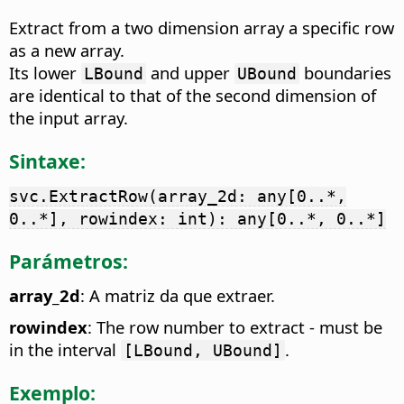
Extract from a two dimension array a specific row
as a new array.
Its lower
and upper
boundaries
LBound
UBound
are identical to that of the second dimension of
the input array.
Sintaxe:
svc.ExtractRow(array_2d: any[0..*,
0..*], rowindex: int): any[0..*, 0..*]
Parámetros:
array_2d
: A matriz da que extraer.
rowindex
: The row number to extract - must be
in the interval
.
[LBound, UBound]
Exemplo: