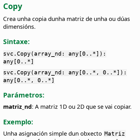
Copy
Crea unha copia dunha matriz de unha ou dúas
dimensións.
Sintaxe:
svc.Copy(array_nd: any[0..*]):
any[0..*]
svc.Copy(array_nd: any[0..*, 0..*]):
any[0..*, 0..*]
Parámetros:
matriz_nd
: A matriz 1D ou 2D que se vai copiar.
Exemplo:
Unha asignación simple dun obxecto
Matriz