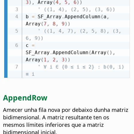
3
)
,
 Array
(
4
,
5
,
6
)
)
' ((1, 4), (2, 5), (3, 6))
b 
=
 SF_Array
.
AppendColumn
(
a
,
Array
(
7
,
8
,
9
)
)
' ((1, 4, 7), (2, 5, 8), (3, 
6, 9))
c 
=
SF_Array
.
AppendColumn
(
Array
(
)
,
Array
(
1
,
2
,
3
)
)
' ∀ i ∈ {0 ≤ i ≤ 2} : b(0, i) 
≡ i
AppendRow
Amecer unha fila nova por debaixo dunha matriz
bidimensional. A matriz resultante ten os
mesmos límites inferiores que a matriz
bidimensional inicial.