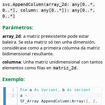
svc.AppendColumn(array_2d: any[0..*,
0..*], column: any[0..*]): any[0..*,
0..*]
Parámetros:
array_2d
: a matriz preexistente pode estar
baleira. Se esta matriz só ten unha dimensión,
considérase como a primeira columna da matriz
bidimensional resultante.
columna
: Unha matriz unidimensional con tantos
elementos como filas en
.
matriz_2d
Exemplo:
Dim
 a 
As
Variant
,
 b 
As
variant
a 
=
SF_Array
.
AppendColumn
(
Array
(
1
,
2
,