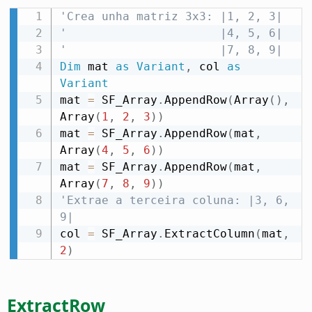
'Crea unha matriz 3x3: |1, 2, 3|
'                      |4, 5, 6|
'                      |7, 8, 9|
Dim
 mat 
as
Variant
,
 col 
as
Variant
mat 
=
 SF_Array
.
AppendRow
(
Array
(
)
,
Array
(
1
,
2
,
3
)
)
mat 
=
 SF_Array
.
AppendRow
(
mat
,
Array
(
4
,
5
,
6
)
)
mat 
=
 SF_Array
.
AppendRow
(
mat
,
Array
(
7
,
8
,
9
)
)
'Extrae a terceira coluna: |3, 6, 
9|
col 
=
 SF_Array
.
ExtractColumn
(
mat
,
2
)
ExtractRow