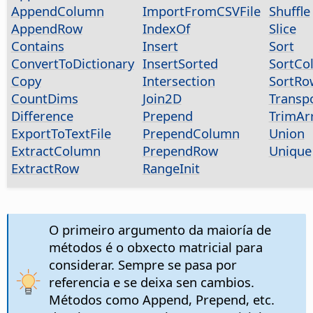
AppendColumn
ImportFromCSVFile
Shuffle
AppendRow
IndexOf
Slice
Contains
Insert
Sort
ConvertToDictionary
InsertSorted
SortCo
Copy
Intersection
SortRo
CountDims
Join2D
Transp
Difference
Prepend
TrimAr
ExportToTextFile
PrependColumn
Union
ExtractColumn
PrependRow
Unique
ExtractRow
RangeInit
O primeiro argumento da maioría de
métodos é o obxecto matricial para
considerar. Sempre se pasa por
referencia e se deixa sen cambios.
Métodos como Append, Prepend, etc.