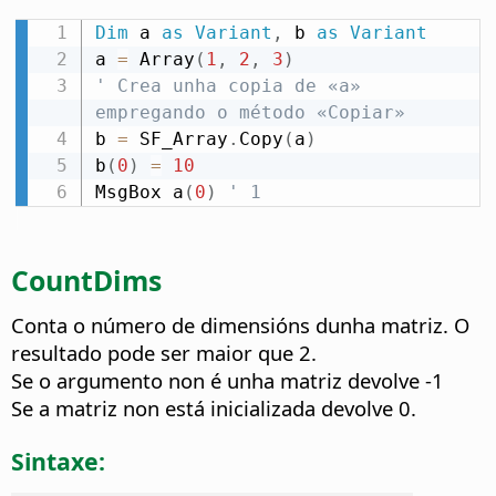
Dim
 a 
as
Variant
,
 b 
as
Variant
a 
=
 Array
(
1
,
2
,
3
)
' Crea unha copia de «a» 
empregando o método «Copiar»
b 
=
 SF_Array
.
Copy
(
a
)
b
(
0
)
=
10
MsgBox a
(
0
)
' 1
CountDims
Conta o número de dimensións dunha matriz. O
resultado pode ser maior que 2.
Se o argumento non é unha matriz devolve -1
Se a matriz non está inicializada devolve 0.
Sintaxe: