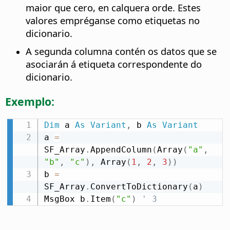
maior que cero, en calquera orde. Estes
valores empréganse como etiquetas no
dicionario.
A segunda columna contén os datos que se
asociarán á etiqueta correspondente do
dicionario.
Exemplo:
Dim
 a 
As
Variant
,
 b 
As
Variant
a 
=
SF_Array
.
AppendColumn
(
Array
(
"a"
,
"b"
,
"c"
)
,
 Array
(
1
,
2
,
3
)
)
b 
=
SF_Array
.
ConvertToDictionary
(
a
)
MsgBox b
.
Item
(
"c"
)
' 3