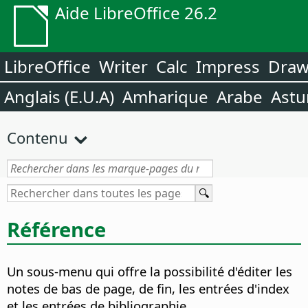
Aide LibreOffice 26.2
LibreOffice
Writer
Calc
Impress
Dra
Anglais (E.U.A)
Amharique
Arabe
Astu
Contenu
Référence
Un sous-menu qui offre la possibilité d'éditer les
notes de bas de page, de fin, les entrées d'index
et les entrées de bibliographie.