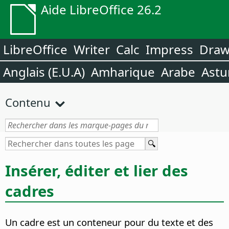
Aide LibreOffice 26.2
LibreOffice
Writer
Calc
Impress
Dra
Anglais (E.U.A)
Amharique
Arabe
Astu
Contenu
Insérer, éditer et lier des
cadres
Un cadre est un conteneur pour du texte et des