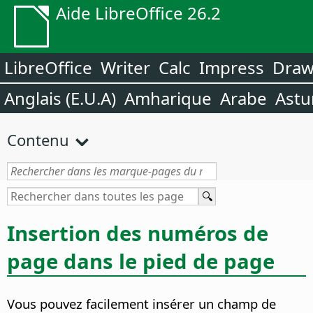
Aide LibreOffice 26.2
LibreOffice
Writer
Calc
Impress
Dra
Anglais (E.U.A)
Amharique
Arabe
Astu
Contenu
Insertion des numéros de
page dans le pied de page
Vous pouvez facilement insérer un champ de