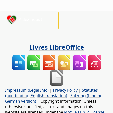
Aidez-nous !
Livres LibreOffice
Impressum (Legal Info)
|
Privacy Policy
|
Statutes
(non-binding English translation)
-
Satzung (binding
German version)
| Copyright information: Unless
otherwise specified, all text and images on this
website are licensed under the
Mozilla Public License