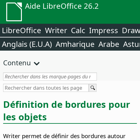
Aide LibreOffice 26.2
LibreOffice
Writer
Calc
Impress
Dra
Anglais (E.U.A)
Amharique
Arabe
Astu
Contenu
Définition de bordures pour
les objets
Writer permet de définir des bordures autour