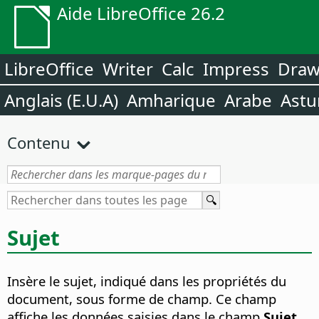
Aide LibreOffice 26.2
LibreOffice
Writer
Calc
Impress
Dra
Anglais (E.U.A)
Amharique
Arabe
Astu
Contenu
Sujet
Insère le sujet, indiqué dans les propriétés du
document, sous forme de champ.
Ce champ
affiche les données saisies dans le champ
Sujet