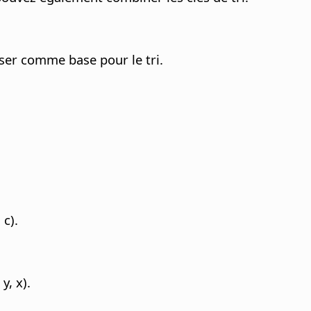
iser comme base pour le tri.
 c).
y, x).