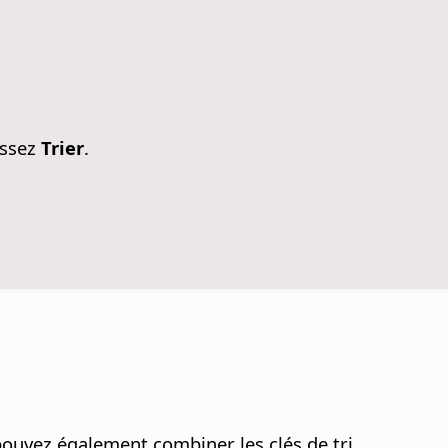
issez
Trier
.
pouvez également combiner les clés de tri.