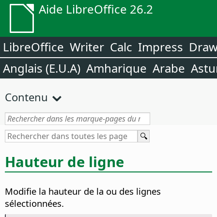
Aide LibreOffice 26.2
LibreOffice
Writer
Calc
Impress
Dra
Anglais (E.U.A)
Amharique
Arabe
Astu
Contenu
Hauteur de ligne
Modifie la hauteur de la ou des lignes
sélectionnées.