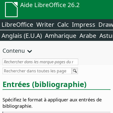
Aide LibreOffice 26.2
LibreOffice
Writer
Calc
Impress
Dra
Anglais (E.U.A)
Amharique
Arabe
Astu
Contenu
Entrées (bibliographie)
Spécifiez le format à appliquer aux entrées de
bibliographie.