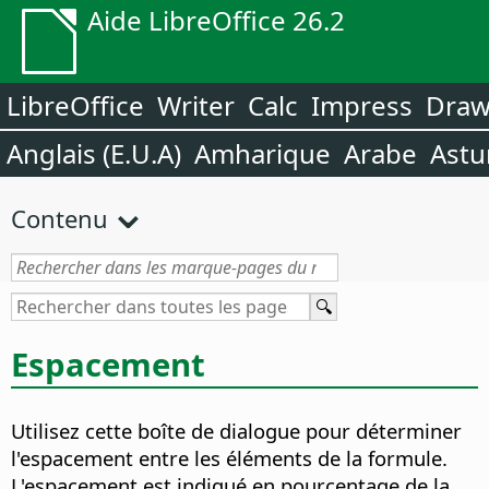
Aide LibreOffice 26.2
LibreOffice
Writer
Calc
Impress
Dra
Anglais (E.U.A)
Amharique
Arabe
Astu
Contenu
Espacement
Utilisez cette boîte de dialogue pour déterminer
l'espacement entre les éléments de la formule.
L'espacement est indiqué en pourcentage de la