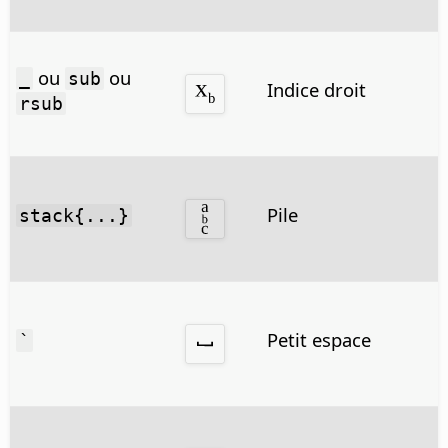
ou
ou
_
sub
Indice droit
rsub
Pile
stack{...}
Petit espace
`