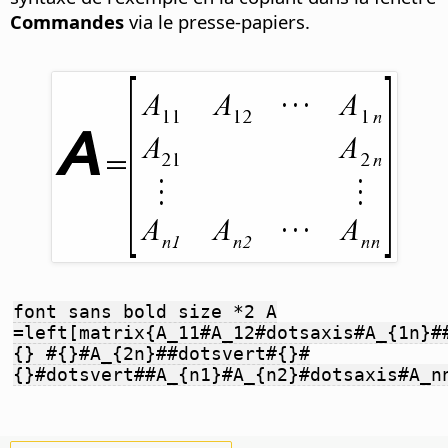
Commandes
via le presse-papiers.
font sans bold size *2 A
=left[matrix{A_11#A_12#dotsaxis#A_{1n}#
{} #{}#A_{2n}##dotsvert#{}#
{}#dotsvert##A_{n1}#A_{n2}#dotsaxis#A_n