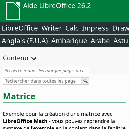
Aide LibreOffice 26.2
LibreOffice
Writer
Calc
Impress
Dra
Anglais (E.U.A)
Amharique
Arabe
Astu
Contenu
Matrice
Exemple pour la création d'une matrice avec
LibreOffice Math
- vous pouvez reprendre la
syntaxe de l'exemple en la copiant dans la fenêtre