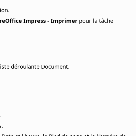
ion.
breOffice Impress - Imprimer
pour la tâche
 liste déroulante Document.
.
s.