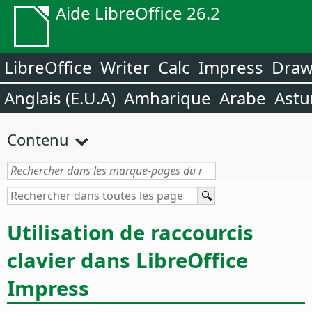
Aide LibreOffice 26.2
LibreOffice
Writer
Calc
Impress
Dra
Anglais (E.U.A)
Amharique
Arabe
Astu
Contenu
Utilisation de raccourcis
clavier dans LibreOffice
Impress