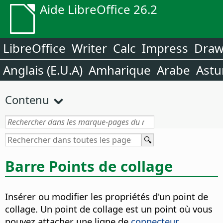
Aide LibreOffice 26.2
LibreOffice
Writer
Calc
Impress
Dra
Anglais (E.U.A)
Amharique
Arabe
Astu
Contenu
Barre Points de collage
Insérer ou modifier les propriétés d'un point de
collage. Un point de collage est un point où vous
pouvez attacher une ligne de
connecteur
.