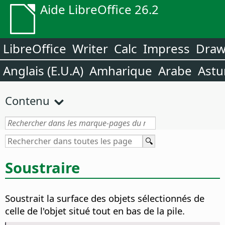
Aide LibreOffice 26.2
LibreOffice
Writer
Calc
Impress
Dra
Anglais (E.U.A)
Amharique
Arabe
Astu
Contenu
Soustraire
Soustrait la surface des objets sélectionnés de
celle de l'objet situé tout en bas de la pile.